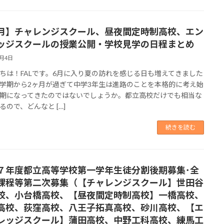
月】チャレンジスクール、昼夜間定時制高校、エン
ッジスクールの授業公開・学校見学の日程まとめ
6月4日
ちは！FALです。6月に入り夏の訪れを感じる日も増えてきました
学期から2ヶ月が過ぎて中学3年生は進路のことを本格的に考え始
期になってきたのではないでしょうか。都立高校だけでも相当な
るので、どんなと […]
続きを読む
７年度都立高等学校第一学年生徒分割後期募集･全
課程等第二次募集（【チャレンジスクール】世田谷
校、小台橋高校、【昼夜間定時制高校】一橋高校、
高校、荻窪高校、八王子拓真高校、砂川高校、【エ
レッジスクール】蒲田高校、中野工科高校、練馬工