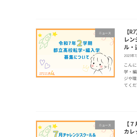
【R
ニュース
レン
ル・
2025年
こんに
学・編
ジや環
てくだ
【７
ニュース
カレ