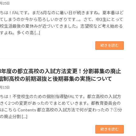
6月25日
ちは！FALです。まだ6月なのに暑い日が続きますね。夏本番はど
てしまうのか今から恐ろしいかぎりです…。さて、中3生にとって
校生活最後の夏休みが近づいてきました。志望校など考え始める
すよね。多くの高 […]
続きを読む
8年度の都立高校の入試方法変更！分割募集の廃止
信制高校の前期選抜と後期募集の実施について
6月15日
ちは！不登校生のための個別指導塾FALです。都立高校の入試方
きく2つの変更があったのでまとめていきます。都教育委員会の
はこちら Contents 都立高校の入試方法で何が変わったの？①分
の廃止分割 […]
続きを読む