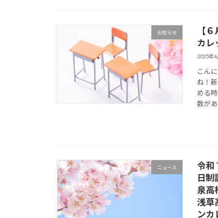
【６
お知らせ
カレ
2025年
こんに
ね！新
める時
数があ
令和
ニュース
日制
泉高
浅草
ンカ