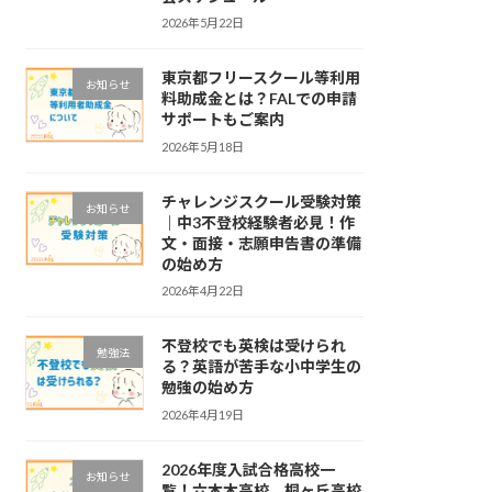
2026年5月22日
東京都フリースクール等利用
お知らせ
料助成金とは？FALでの申請
サポートもご案内
2026年5月18日
チャレンジスクール受験対策
お知らせ
｜中3不登校経験者必見！作
文・面接・志願申告書の準備
の始め方
2026年4月22日
不登校でも英検は受けられ
勉強法
る？英語が苦手な小中学生の
勉強の始め方
2026年4月19日
2026年度入試合格高校一
お知らせ
覧！六本木高校、桐ヶ丘高校