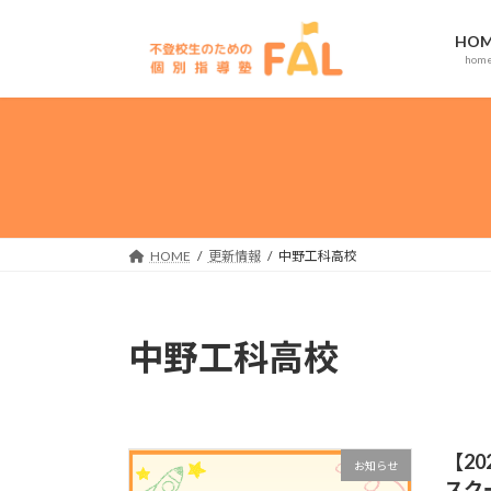
コ
ナ
ン
ビ
HOM
hom
テ
ゲ
ン
ー
ツ
シ
へ
ョ
ス
ン
キ
に
ッ
移
プ
動
HOME
更新情報
中野工科高校
中野工科高校
【2
お知らせ
スク