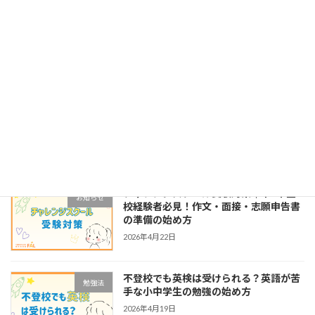
【2026-2027】練馬区（中村橋）から通
お知らせ
えるチャレンジスクール・昼夜間定時制
高校・エンカレッジスクールの説明会ス
ケジュール
2026年5月22日
東京都フリースクール等利用料助成金と
お知らせ
は？FALでの申請サポートもご案内
2026年5月18日
チャレンジスクール受験対策｜中3不登
お知らせ
校経験者必見！作文・面接・志願申告書
の準備の始め方
2026年4月22日
不登校でも英検は受けられる？英語が苦
勉強法
手な小中学生の勉強の始め方
2026年4月19日